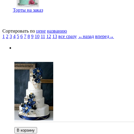
Торты на заказ
Сортировать по
цене
названию
1
2
3
4
5
6
7
8
9
10
11
12
13
все сразу
←назад
вперед→