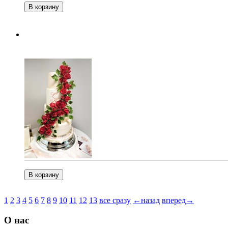
1
2
3
4
5
6
7
8
9
10
11
12
13
все сразу
←назад
вперед→
О нас