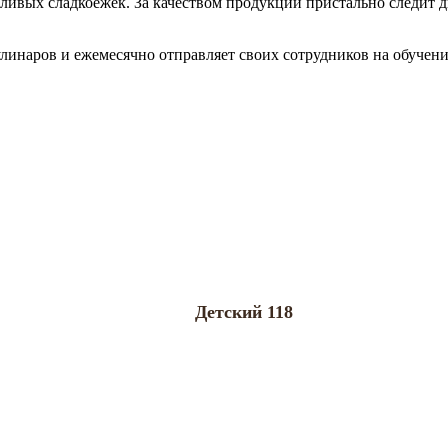
вых сладкоежек. За качеством продукции пристально следит ди
улинаров и ежемесячно отправляет своих сотрудников на обуче
Детский 118