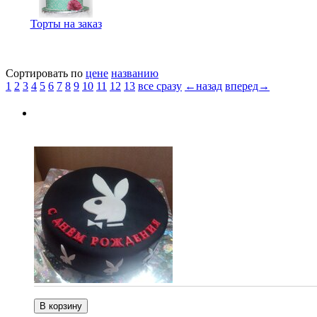
Торты на заказ
Сортировать по
цене
названию
1
2
3
4
5
6
7
8
9
10
11
12
13
все сразу
←назад
вперед→