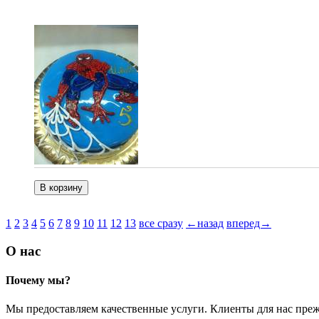
1
2
3
4
5
6
7
8
9
10
11
12
13
все сразу
←назад
вперед→
О нас
Почему мы?
Мы предоставляем качественные услуги. Клиенты для нас преж