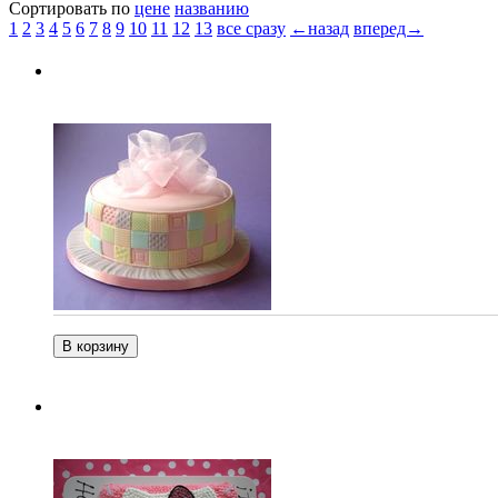
Сортировать по
цене
названию
1
2
3
4
5
6
7
8
9
10
11
12
13
все сразу
←назад
вперед→