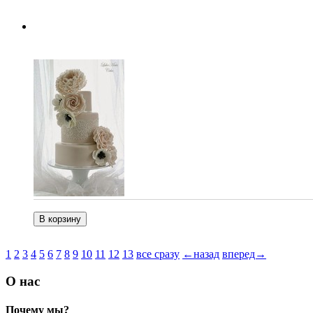
1
2
3
4
5
6
7
8
9
10
11
12
13
все сразу
←назад
вперед→
О нас
Почему мы?