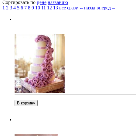
Сортировать по
цене
названию
1
2
3
4
5
6
7
8
9
10
11
12
13
все сразу
←назад
вперед→