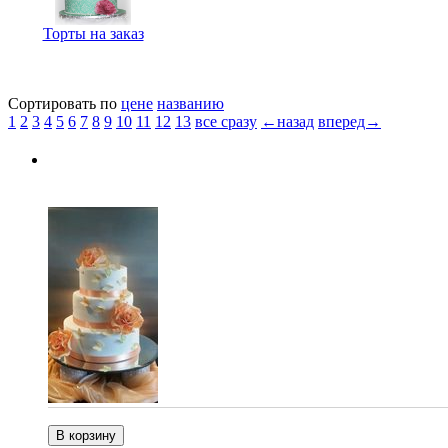
Торты на заказ
Сортировать по
цене
названию
1
2
3
4
5
6
7
8
9
10
11
12
13
все сразу
←назад
вперед→