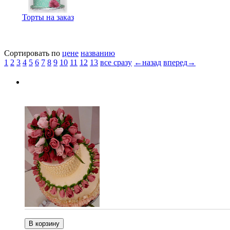
Торты на заказ
Сортировать по
цене
названию
1
2
3
4
5
6
7
8
9
10
11
12
13
все сразу
←назад
вперед→