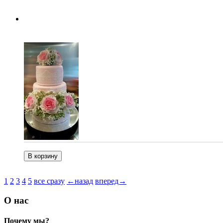
1
2
3
4
5
все сразу
←назад
вперед→
О нас
Почему мы?