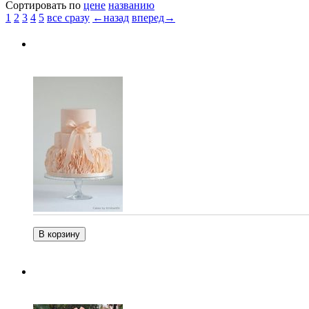
Сортировать по
цене
названию
1
2
3
4
5
все сразу
←назад
вперед→