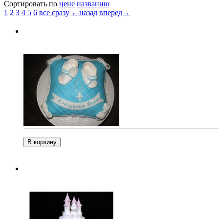
Сортировать по
цене
названию
1
2
3
4
5
6
все сразу
←назад
вперед→