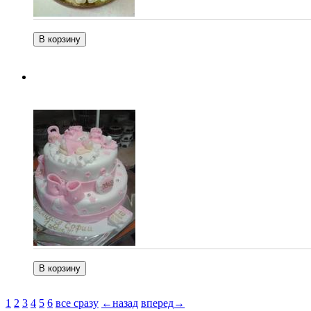
1
2
3
4
5
6
все сразу
←назад
вперед→